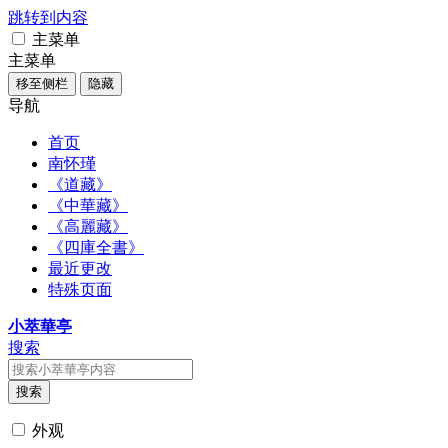
跳转到内容
主菜单
主菜单
移至侧栏
隐藏
导航
首页
南怀瑾
《道藏》
《中華藏》
《高麗藏》
《四庫全書》
最近更改
特殊页面
小萃華亭
搜索
搜索
外观