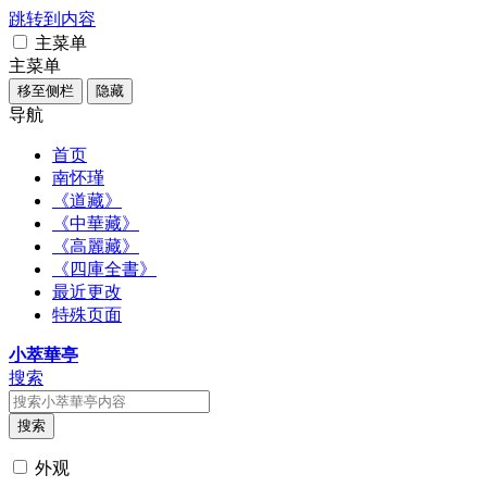
跳转到内容
主菜单
主菜单
移至侧栏
隐藏
导航
首页
南怀瑾
《道藏》
《中華藏》
《高麗藏》
《四庫全書》
最近更改
特殊页面
小萃華亭
搜索
搜索
外观