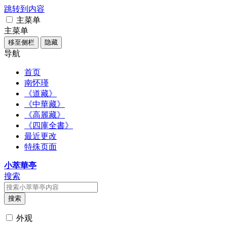
跳转到内容
主菜单
主菜单
移至侧栏
隐藏
导航
首页
南怀瑾
《道藏》
《中華藏》
《高麗藏》
《四庫全書》
最近更改
特殊页面
小萃華亭
搜索
搜索
外观