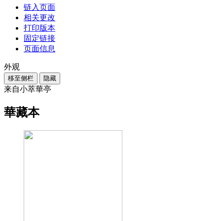
链入页面
相关更改
打印版本
固定链接
页面信息
外观
移至侧栏
隐藏
来自小萃華亭
華藏本