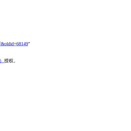
經&oldid=68149
”
域）
授权。