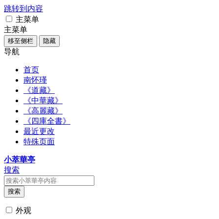
跳转到内容
主菜单
主菜单
移至侧栏
隐藏
导航
首页
南怀瑾
《道藏》
《中華藏》
《高麗藏》
《四庫全書》
最近更改
特殊页面
小萃華亭
搜索
搜索
外观