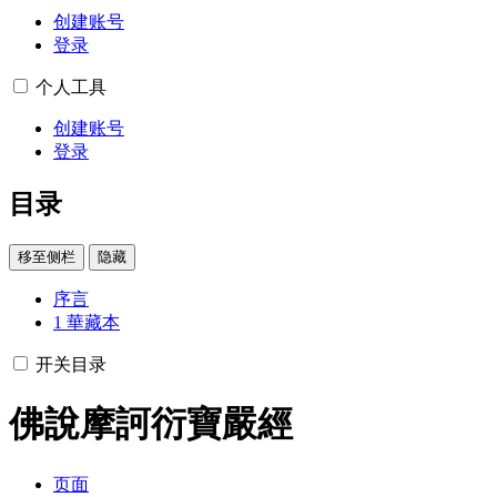
创建账号
登录
个人工具
创建账号
登录
目录
移至侧栏
隐藏
序言
1
華藏本
开关目录
佛說摩訶衍寶嚴經
页面