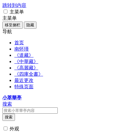
跳转到内容
主菜单
主菜单
移至侧栏
隐藏
导航
首页
南怀瑾
《道藏》
《中華藏》
《高麗藏》
《四庫全書》
最近更改
特殊页面
小萃華亭
搜索
搜索
外观