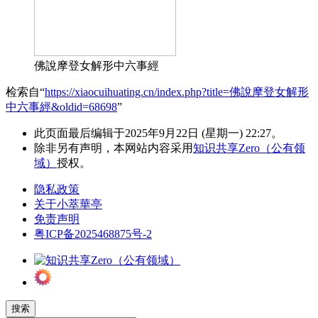
佛說摩登女解形中六事經
检索自“
https://xiaocuihuating.cn/index.php?title=佛說摩登女解形
中六事經&oldid=68698
”
此页面最后编辑于2025年9月22日 (星期一) 22:27。
除非另有声明，本网站内容采用
知识共享Zero（公有领
域）
授权。
隐私政策
关于小萃華亭
免责声明
粤ICP备2025468875号-2
搜索