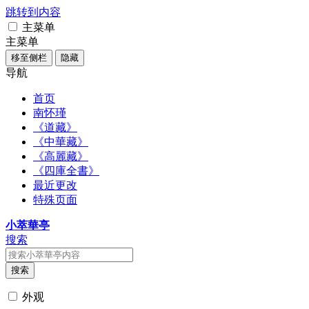
跳转到内容
主菜单
主菜单
移至侧栏
隐藏
导航
首页
南怀瑾
《道藏》
《中華藏》
《高麗藏》
《四庫全書》
最近更改
特殊页面
小萃華亭
搜索
搜索
外观