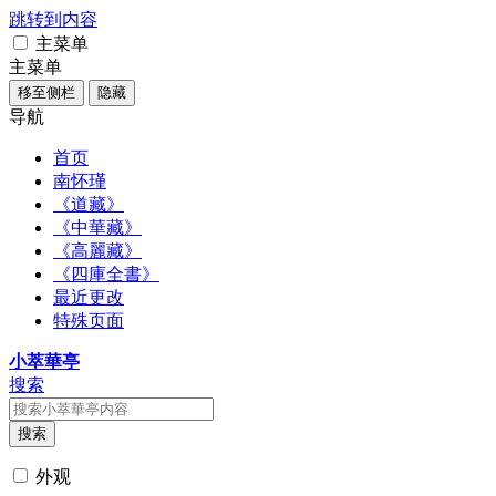
跳转到内容
主菜单
主菜单
移至侧栏
隐藏
导航
首页
南怀瑾
《道藏》
《中華藏》
《高麗藏》
《四庫全書》
最近更改
特殊页面
小萃華亭
搜索
搜索
外观