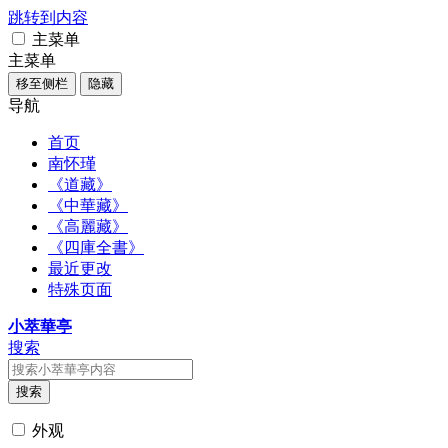
跳转到内容
主菜单
主菜单
移至侧栏
隐藏
导航
首页
南怀瑾
《道藏》
《中華藏》
《高麗藏》
《四庫全書》
最近更改
特殊页面
小萃華亭
搜索
搜索
外观