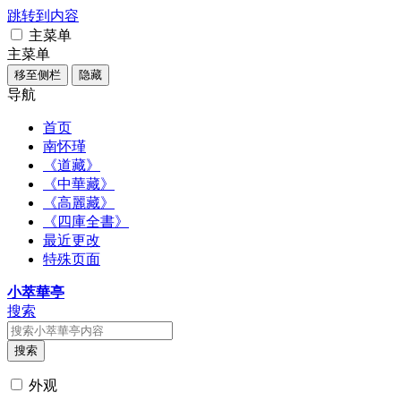
跳转到内容
主菜单
主菜单
移至侧栏
隐藏
导航
首页
南怀瑾
《道藏》
《中華藏》
《高麗藏》
《四庫全書》
最近更改
特殊页面
小萃華亭
搜索
搜索
外观