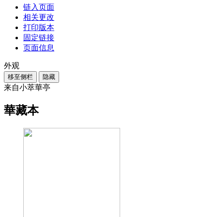
链入页面
相关更改
打印版本
固定链接
页面信息
外观
移至侧栏
隐藏
来自小萃華亭
華藏本