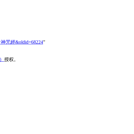
觀世音神咒經&oldid=68224
”
域）
授权。