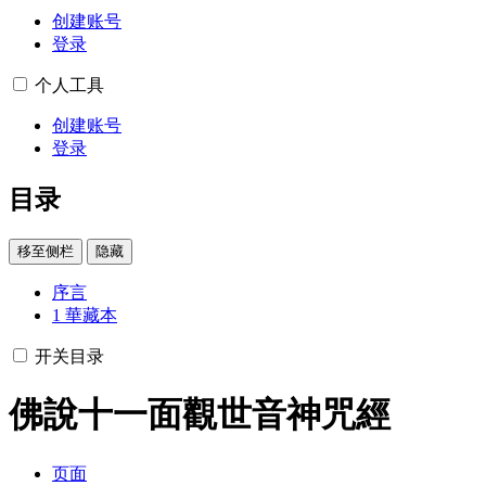
创建账号
登录
个人工具
创建账号
登录
目录
移至侧栏
隐藏
序言
1
華藏本
开关目录
佛說十一面觀世音神咒經
页面