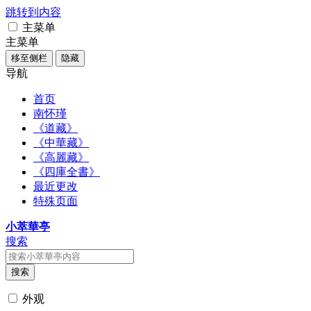
跳转到内容
主菜单
主菜单
移至侧栏
隐藏
导航
首页
南怀瑾
《道藏》
《中華藏》
《高麗藏》
《四庫全書》
最近更改
特殊页面
小萃華亭
搜索
搜索
外观