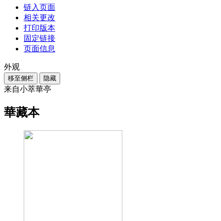
链入页面
相关更改
打印版本
固定链接
页面信息
外观
移至侧栏
隐藏
来自小萃華亭
華藏本