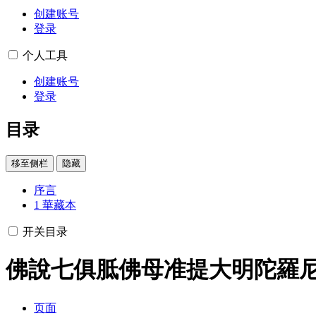
创建账号
登录
个人工具
创建账号
登录
目录
移至侧栏
隐藏
序言
1
華藏本
开关目录
佛說七俱胝佛母准提大明陀羅
页面