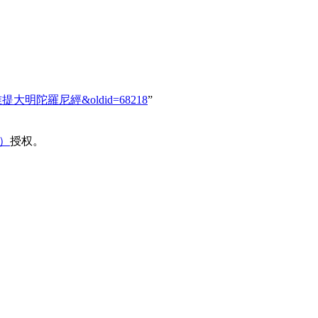
七俱胝佛母准提大明陀羅尼經&oldid=68218
”
域）
授权。