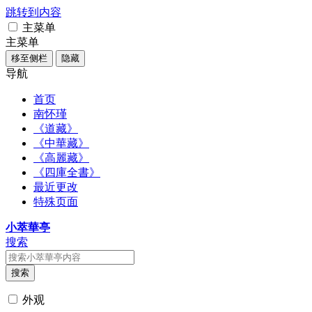
跳转到内容
主菜单
主菜单
移至侧栏
隐藏
导航
首页
南怀瑾
《道藏》
《中華藏》
《高麗藏》
《四庫全書》
最近更改
特殊页面
小萃華亭
搜索
搜索
外观