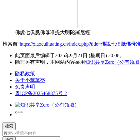
佛說七俱胝佛母准提大明陀羅尼經
检索自“
https://xiaocuihuating.cn/index.php?title=佛說
此页面最后编辑于2025年9月21日 (星期日) 20:06。
除非另有声明，本网站内容采用
知识共享Zero（公有领
隐私政策
关于小萃華亭
免责声明
粤ICP备2025468875号-2
搜索