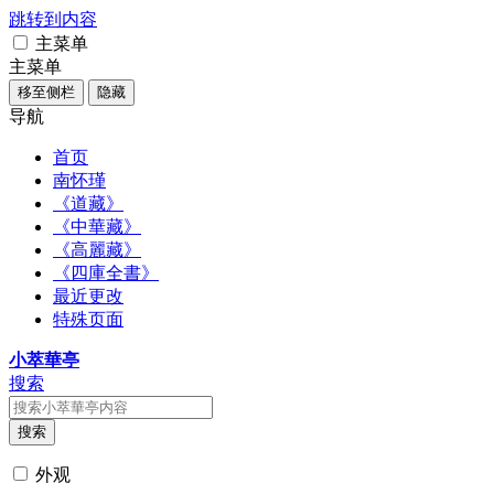
跳转到内容
主菜单
主菜单
移至侧栏
隐藏
导航
首页
南怀瑾
《道藏》
《中華藏》
《高麗藏》
《四庫全書》
最近更改
特殊页面
小萃華亭
搜索
搜索
外观