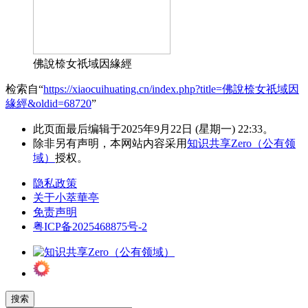
佛說㮈女祇域因緣經
检索自“
https://xiaocuihuating.cn/index.php?title=佛說㮈女祇域因
緣經&oldid=68720
”
此页面最后编辑于2025年9月22日 (星期一) 22:33。
除非另有声明，本网站内容采用
知识共享Zero（公有领
域）
授权。
隐私政策
关于小萃華亭
免责声明
粤ICP备2025468875号-2
搜索