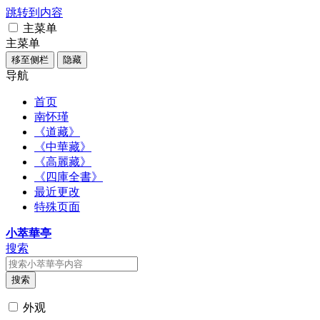
跳转到内容
主菜单
主菜单
移至侧栏
隐藏
导航
首页
南怀瑾
《道藏》
《中華藏》
《高麗藏》
《四庫全書》
最近更改
特殊页面
小萃華亭
搜索
搜索
外观