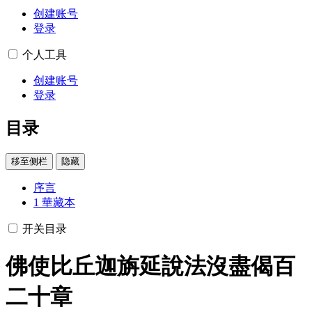
创建账号
登录
个人工具
创建账号
登录
目录
移至侧栏
隐藏
序言
1
華藏本
开关目录
佛使比丘迦旃延說法沒盡偈百
二十章