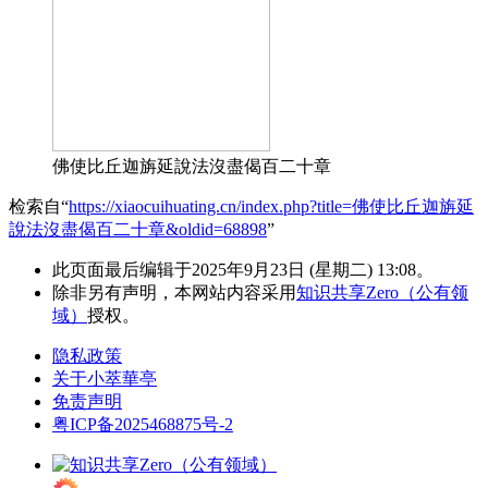
佛使比丘迦旃延說法沒盡偈百二十章
检索自“
https://xiaocuihuating.cn/index.php?title=佛使比丘迦旃延
說法沒盡偈百二十章&oldid=68898
”
此页面最后编辑于2025年9月23日 (星期二) 13:08。
除非另有声明，本网站内容采用
知识共享Zero（公有领
域）
授权。
隐私政策
关于小萃華亭
免责声明
粤ICP备2025468875号-2