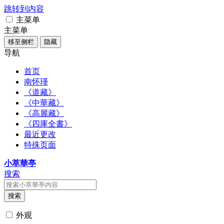
跳转到内容
主菜单
主菜单
移至侧栏
隐藏
导航
首页
南怀瑾
《道藏》
《中華藏》
《高麗藏》
《四庫全書》
最近更改
特殊页面
小萃華亭
搜索
搜索
外观