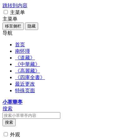
跳转到内容
主菜单
主菜单
移至侧栏
隐藏
导航
首页
南怀瑾
《道藏》
《中華藏》
《高麗藏》
《四庫全書》
最近更改
特殊页面
小萃華亭
搜索
搜索
外观