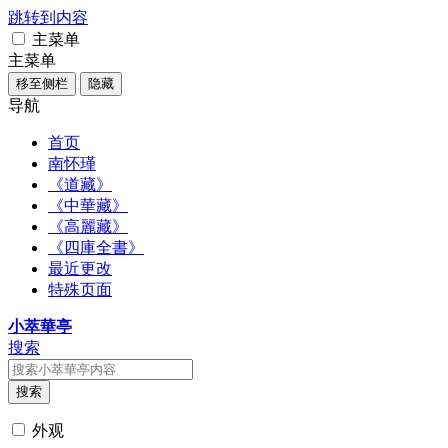
跳转到内容
主菜单
主菜单
移至侧栏
隐藏
导航
首页
南怀瑾
《道藏》
《中華藏》
《高麗藏》
《四庫全書》
最近更改
特殊页面
小萃華亭
搜索
搜索
外观