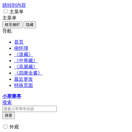
跳转到内容
主菜单
主菜单
移至侧栏
隐藏
导航
首页
南怀瑾
《道藏》
《中華藏》
《高麗藏》
《四庫全書》
最近更改
特殊页面
小萃華亭
搜索
搜索
外观