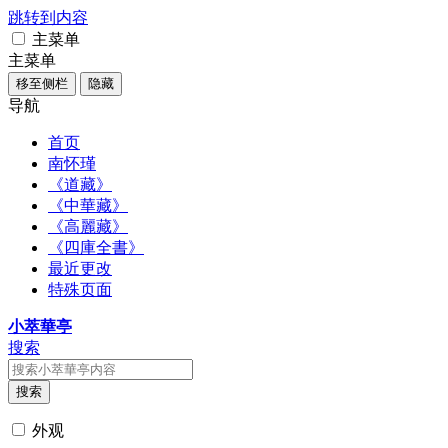
跳转到内容
主菜单
主菜单
移至侧栏
隐藏
导航
首页
南怀瑾
《道藏》
《中華藏》
《高麗藏》
《四庫全書》
最近更改
特殊页面
小萃華亭
搜索
搜索
外观