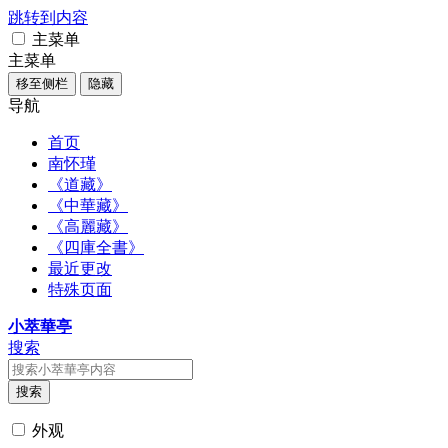
跳转到内容
主菜单
主菜单
移至侧栏
隐藏
导航
首页
南怀瑾
《道藏》
《中華藏》
《高麗藏》
《四庫全書》
最近更改
特殊页面
小萃華亭
搜索
搜索
外观