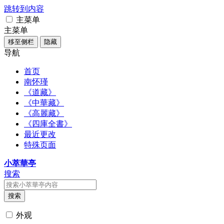
跳转到内容
主菜单
主菜单
移至侧栏
隐藏
导航
首页
南怀瑾
《道藏》
《中華藏》
《高麗藏》
《四庫全書》
最近更改
特殊页面
小萃華亭
搜索
搜索
外观