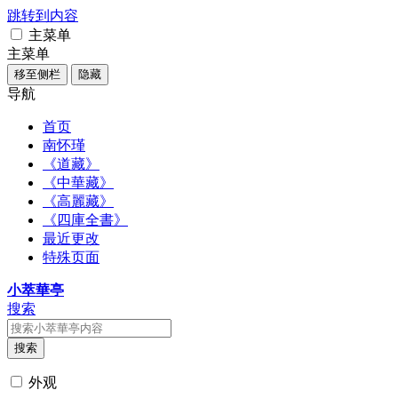
跳转到内容
主菜单
主菜单
移至侧栏
隐藏
导航
首页
南怀瑾
《道藏》
《中華藏》
《高麗藏》
《四庫全書》
最近更改
特殊页面
小萃華亭
搜索
搜索
外观