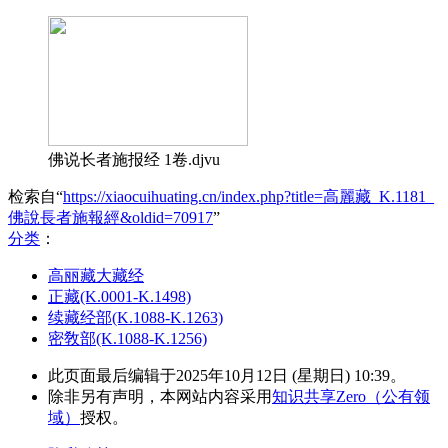
佛说长者施报经 1卷.djvu
检索自“
https://xiaocuihuating.cn/index.php?title=高麗藏_K.1181_
佛說長者施報經&oldid=70917
”
分类
：​
高丽藏大藏经
正藏(K.0001-K.1498)
续藏经部(K.1088-K.1263)
密敎部(K.1088-K.1256)
此页面最后编辑于2025年10月12日 (星期日) 10:39。
除非另有声明，本网站内容采用
知识共享Zero（公有领
域）
授权。