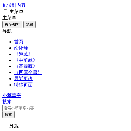
跳转到内容
主菜单
主菜单
移至侧栏
隐藏
导航
首页
南怀瑾
《道藏》
《中華藏》
《高麗藏》
《四庫全書》
最近更改
特殊页面
小萃華亭
搜索
搜索
外观