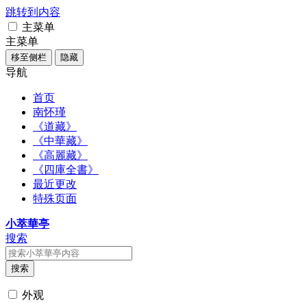
跳转到内容
主菜单
主菜单
移至侧栏
隐藏
导航
首页
南怀瑾
《道藏》
《中華藏》
《高麗藏》
《四庫全書》
最近更改
特殊页面
小萃華亭
搜索
搜索
外观