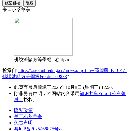
移至侧栏
隐藏
来自小萃華亭
佛說濟諸方等學經 1卷.djvu
检索自“
https://xiaocuihuating.cn/index.php?title=高麗藏_K.0147_
佛說濟諸方等學經&oldid=69883
”
此页面最后编辑于2025年10月8日 (星期三) 12:50。
除非另有声明，本网站内容采用
知识共享Zero（公有领
域）
授权。
隐私政策
关于小萃華亭
免责声明
粤ICP备2025468875号-2