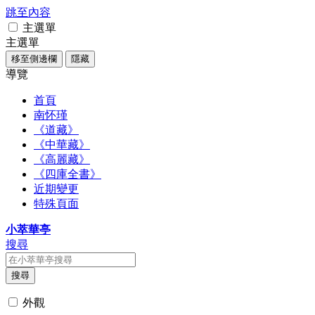
跳至內容
主選單
主選單
移至側邊欄
隱藏
導覽
首頁
南怀瑾
《道藏》
《中華藏》
《高麗藏》
《四庫全書》
近期變更
特殊頁面
小萃華亭
搜尋
搜尋
外觀