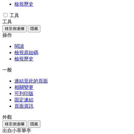
檢視歷史
工具
工具
移至側邊欄
隱藏
操作
閱讀
檢視原始碼
檢視歷史
一般
連結至此的頁面
相關變更
可列印版
固定連結
頁面資訊
外觀
移至側邊欄
隱藏
出自小萃華亭