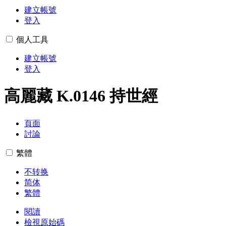
建立帳號
登入
個人工具
建立帳號
登入
高麗藏 K.0146 持世經
頁面
討論
繁體
不转换
简体
繁體
閱讀
檢視原始碼