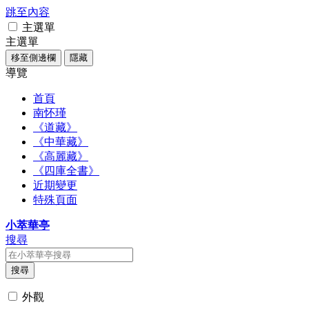
跳至內容
主選單
主選單
移至側邊欄
隱藏
導覽
首頁
南怀瑾
《道藏》
《中華藏》
《高麗藏》
《四庫全書》
近期變更
特殊頁面
小萃華亭
搜尋
搜尋
外觀