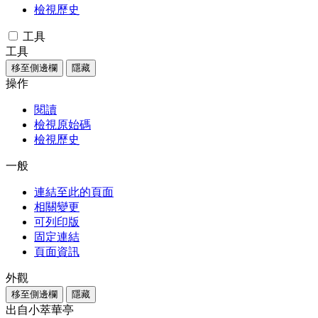
檢視歷史
工具
工具
移至側邊欄
隱藏
操作
閱讀
檢視原始碼
檢視歷史
一般
連結至此的頁面
相關變更
可列印版
固定連結
頁面資訊
外觀
移至側邊欄
隱藏
出自小萃華亭