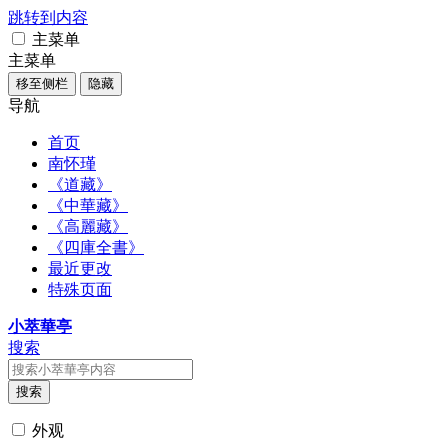
跳转到内容
主菜单
主菜单
移至侧栏
隐藏
导航
首页
南怀瑾
《道藏》
《中華藏》
《高麗藏》
《四庫全書》
最近更改
特殊页面
小萃華亭
搜索
搜索
外观