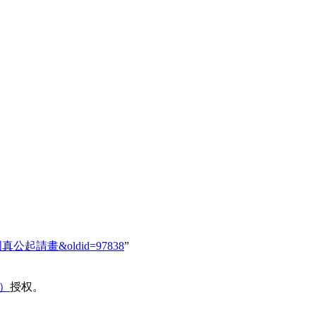
明院教師周真公起請畫&oldid=97838
”
域）
授权。