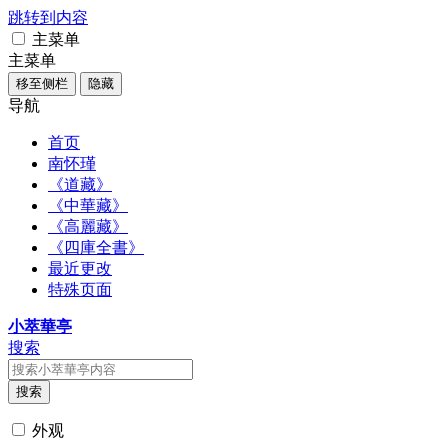
跳转到内容
主菜单
主菜单
移至侧栏
隐藏
导航
首页
南怀瑾
《道藏》
《中華藏》
《高麗藏》
《四庫全書》
最近更改
特殊页面
小萃華亭
搜索
搜索
外观