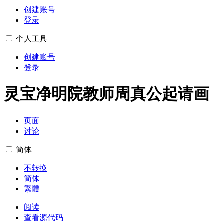
创建账号
登录
个人工具
创建账号
登录
灵宝净明院教师周真公起请画
页面
讨论
简体
不转换
简体
繁體
阅读
查看源代码