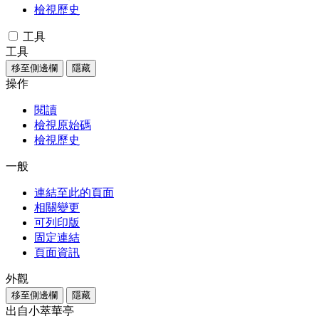
檢視歷史
工具
工具
移至側邊欄
隱藏
操作
閱讀
檢視原始碼
檢視歷史
一般
連結至此的頁面
相關變更
可列印版
固定連結
頁面資訊
外觀
移至側邊欄
隱藏
出自小萃華亭