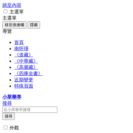
跳至內容
主選單
主選單
移至側邊欄
隱藏
導覽
首頁
南怀瑾
《道藏》
《中華藏》
《高麗藏》
《四庫全書》
近期變更
特殊頁面
小萃華亭
搜尋
搜尋
外觀