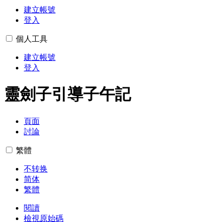
建立帳號
登入
個人工具
建立帳號
登入
靈劍子引導子午記
頁面
討論
繁體
不转换
简体
繁體
閱讀
檢視原始碼