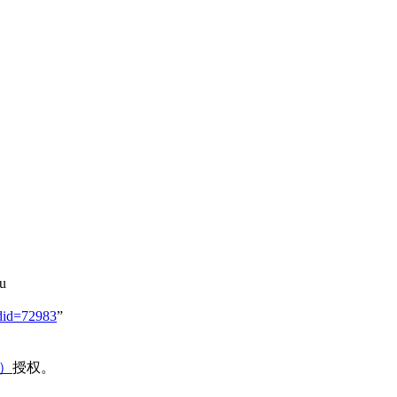
u
did=72983
”
域）
授权。