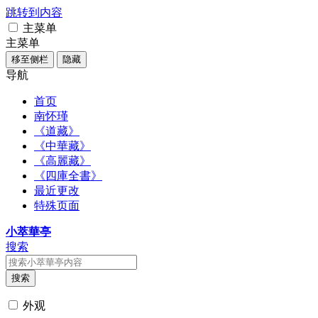
跳转到内容
主菜单
主菜单
移至侧栏
隐藏
导航
首页
南怀瑾
《道藏》
《中華藏》
《高麗藏》
《四庫全書》
最近更改
特殊页面
小萃華亭
搜索
搜索
外观