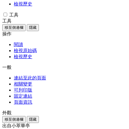
檢視歷史
工具
工具
移至側邊欄
隱藏
操作
閱讀
檢視原始碼
檢視歷史
一般
連結至此的頁面
相關變更
可列印版
固定連結
頁面資訊
外觀
移至側邊欄
隱藏
出自小萃華亭