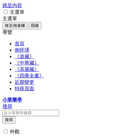
跳至內容
主選單
主選單
移至側邊欄
隱藏
導覽
首頁
南怀瑾
《道藏》
《中華藏》
《高麗藏》
《四庫全書》
近期變更
特殊頁面
小萃華亭
搜尋
搜尋
外觀