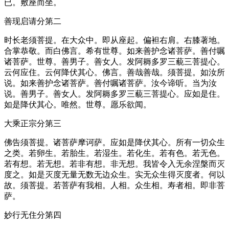
已。敷座而坐。
善现启请分第二
时长老须菩提。在大众中。即从座起。偏袒右肩。右膝著地。
合掌恭敬。而白佛言。希有世尊。如来善护念诸菩萨。善付嘱
诸菩萨。世尊。善男子。善女人。发阿耨多罗三藐三菩提心。
云何应住。云何降伏其心。佛言。善哉善哉。须菩提。如汝所
说。如来善护念诸菩萨。善付嘱诸菩萨。汝今谛听。当为汝
说。善男子。善女人。发阿耨多罗三藐三菩提心。应如是住。
如是降伏其心。唯然。世尊。愿乐欲闻。
大乘正宗分第三
佛告须菩提。诸菩萨摩诃萨。应如是降伏其心。所有一切众生
之类。若卵生。若胎生。若湿生。若化生。若有色。若无色。
若有想。若无想。若非有想。非无想。我皆令入无余涅槃而灭
度之。如是灭度无量无数无边众生。实无众生得灭度者。何以
故。须菩提。若菩萨有我相。人相。众生相。寿者相。即非菩
萨。
妙行无住分第四