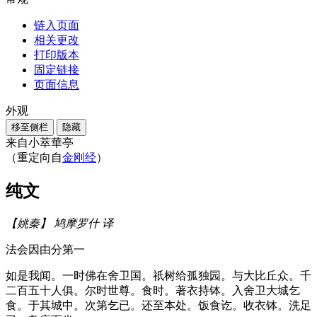
链入页面
相关更改
打印版本
固定链接
页面信息
外观
移至侧栏
隐藏
来自小萃華亭
（重定向自
金刚经
）
纯文
【姚秦】 鸠摩罗什 译
法会因由分第一
如是我闻。一时佛在舍卫国。祇树给孤独园。与大比丘众。千
二百五十人俱。尔时世尊。食时。著衣持钵。入舍卫大城乞
食。于其城中。次第乞已。还至本处。饭食讫。收衣钵。洗足