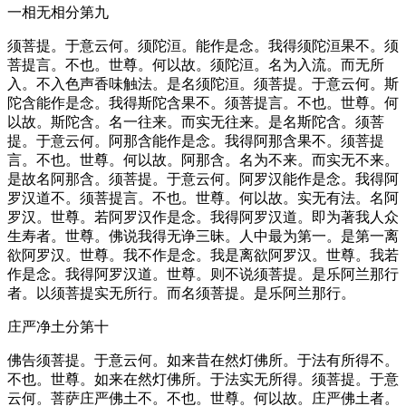
一相无相分第九
须菩提。于意云何。须陀洹。能作是念。我得须陀洹果不。须
菩提言。不也。世尊。何以故。须陀洹。名为入流。而无所
入。不入色声香味触法。是名须陀洹。须菩提。于意云何。斯
陀含能作是念。我得斯陀含果不。须菩提言。不也。世尊。何
以故。斯陀含。名一往来。而实无往来。是名斯陀含。须菩
提。于意云何。阿那含能作是念。我得阿那含果不。须菩提
言。不也。世尊。何以故。阿那含。名为不来。而实无不来。
是故名阿那含。须菩提。于意云何。阿罗汉能作是念。我得阿
罗汉道不。须菩提言。不也。世尊。何以故。实无有法。名阿
罗汉。世尊。若阿罗汉作是念。我得阿罗汉道。即为著我人众
生寿者。世尊。佛说我得无诤三昧。人中最为第一。是第一离
欲阿罗汉。世尊。我不作是念。我是离欲阿罗汉。世尊。我若
作是念。我得阿罗汉道。世尊。则不说须菩提。是乐阿兰那行
者。以须菩提实无所行。而名须菩提。是乐阿兰那行。
庄严净土分第十
佛告须菩提。于意云何。如来昔在然灯佛所。于法有所得不。
不也。世尊。如来在然灯佛所。于法实无所得。须菩提。于意
云何。菩萨庄严佛土不。不也。世尊。何以故。庄严佛土者。