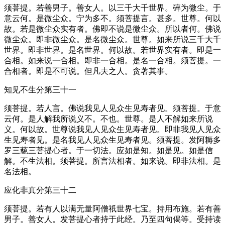
须菩提。若善男子。善女人。以三千大千世界。碎为微尘。于
意云何。是微尘众。宁为多不。须菩提言。甚多。世尊。何以
故。若是微尘众实有者。佛即不说是微尘众。所以者何。佛说
微尘众。即非微尘众。是名微尘众。世尊。如来所说三千大千
世界。即非世界。是名世界。何以故。若世界实有者。即是一
合相。如来说一合相。即非一合相。是名一合相。须菩提。一
合相者。即是不可说。但凡夫之人。贪著其事。
知见不生分第三十一
须菩提。若人言。佛说我见人见众生见寿者见。须菩提。于意
云何。是人解我所说义不。不也。世尊。是人不解如来所说
义。何以故。世尊说我见人见众生见寿者见。即非我见人见众
生见寿者见。是名我见人见众生见寿者见。须菩提。发阿耨多
罗三藐三菩提心者。于一切法。应如是知。如是见。如是信
解。不生法相。须菩提。所言法相者。如来说。即非法相。是
名法相。
应化非真分第三十二
须菩提。若有人以满无量阿僧祇世界七宝。持用布施。若有善
男子。善女人。发菩提心者持于此经。乃至四句偈等。受持读