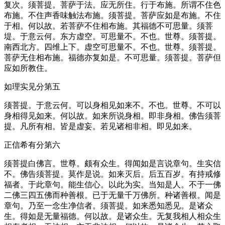
复次。须菩提。菩萨于法。应无所住。行于布施。所谓不住色
布施。不住声香味触法布施。须菩提。菩萨应如是布施。不住
于相。何以故。若菩萨不住相布施。其福德不可思量。须菩
堤。于意云何。东方虚空。可思量不。不也。世尊。须菩提。
南西北方。四维上下。虚空可思量不。不也。世尊。须菩提。
菩萨无住相布施。福德亦复如是。不可思量。须菩提。菩萨但
应如所教住。
如理实见分第五
须菩提。于意云何。可以身相见如来不。不也。世尊。不可以
身相得见如来。何以故。如来所说身相。即非身相。佛告须菩
提。凡所有相。皆是虚妄。若见诸相非相。即见如来。
正信希有分第六
须菩提白佛言。世尊。颇有众生。得闻如是言说章句。生实信
不。佛告须菩提。莫作是说。如来灭后。后五百岁。有持戒修
福者。于此章句。能生信心。以此为实。当知是人。不于一佛
二佛三四五佛而种善根。已于无量千万佛所。种诸善根。闻是
章句。乃至一念生净信者。须菩提。如来悉知悉见。是诸众
生。得如是无量福德。何以故。是诸众生。无复我相人相众生