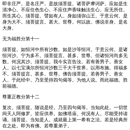
即非庄严。是名庄严。是故须菩提。诸菩萨摩诃萨。应如是生
清净心。不应住色生心。不应住声香味触法生心。应无所住。
而生其心。须菩提。譬如有人。身如须弥山王。于意云何。是
身为大不。须菩提言。甚大。世尊。何以故。佛说非身。是名
大身。
无为福胜分第十一
须菩提。如恒河中所有沙数。如是沙等恒河。于意云何。是诸
恒河沙。宁为多不。须菩提言。甚多。世尊。但诸恒河尚多无
数。何况其沙。须菩提。我今实言告汝。若有善男子。善女
人。以七宝满尔所恒河沙数三千大千世界。以用布施。得福多
不。须菩提言。甚多。世尊。佛告须菩提。若善男子。善女
人。于此经中。乃至受持四句偈等。为他人说。而此福德。胜
前福德。
尊重正教分第十二
复次。须菩提。随说是经。乃至四句偈等。当知此处。一切世
间天人阿修罗。皆应供养。如佛塔庙。何况有人。尽能受持读
诵。须菩提。当知是人。成就最上第一希有之法。若是经典所
在之处。即为有佛。若尊重弟子。