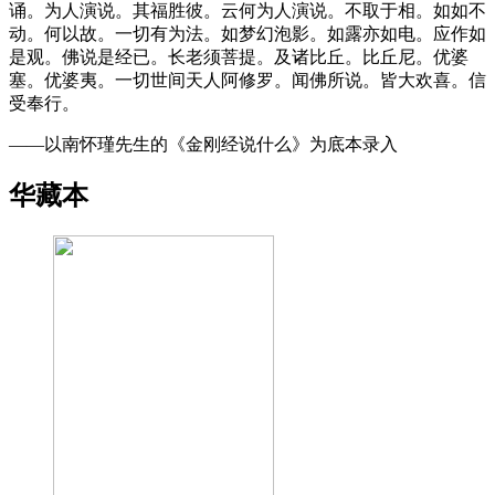
诵。为人演说。其福胜彼。云何为人演说。不取于相。如如不
动。何以故。一切有为法。如梦幻泡影。如露亦如电。应作如
是观。佛说是经已。长老须菩提。及诸比丘。比丘尼。优婆
塞。优婆夷。一切世间天人阿修罗。闻佛所说。皆大欢喜。信
受奉行。
——以南怀瑾先生的《金刚经说什么》为底本录入
华藏本