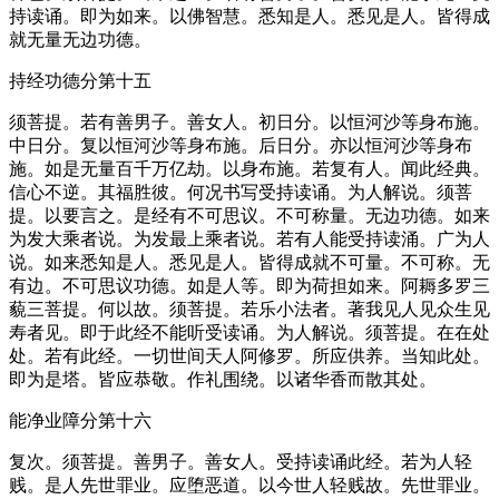
持读诵。即为如来。以佛智慧。悉知是人。悉见是人。皆得成
就无量无边功德。
持经功德分第十五
须菩提。若有善男子。善女人。初日分。以恒河沙等身布施。
中日分。复以恒河沙等身布施。后日分。亦以恒河沙等身布
施。如是无量百千万亿劫。以身布施。若复有人。闻此经典。
信心不逆。其福胜彼。何况书写受持读诵。为人解说。须菩
提。以要言之。是经有不可思议。不可称量。无边功德。如来
为发大乘者说。为发最上乘者说。若有人能受持读涌。广为人
说。如来悉知是人。悉见是人。皆得成就不可量。不可称。无
有边。不可思议功德。如是人等。即为荷担如来。阿耨多罗三
藐三菩提。何以故。须菩提。若乐小法者。著我见人见众生见
寿者见。即于此经不能听受读诵。为人解说。须菩提。在在处
处。若有此经。一切世间天人阿修罗。所应供养。当知此处。
即为是塔。皆应恭敬。作礼围绕。以诸华香而散其处。
能净业障分第十六
复次。须菩提。善男子。善女人。受持读诵此经。若为人轻
贱。是人先世罪业。应堕恶道。以今世人轻贱故。先世罪业。