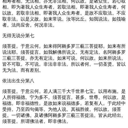
相寿者相。无法相。亦无非法相。何以故。是诸众生。若心取
相。即为著我人众生寿者。若取法相。即著我人众生寿者。何
以故。若取非法相。即著我人众生寿者。是故不应取法。不应
取非法。以是义故。如来常说。汝等比丘。知我说法。如筏喻
者。法尚应舍。何况非法。
无得无说分第七
须菩提。于意云何。如来得阿耨多罗三藐三菩提耶。如来有所
说法耶。须菩提言。如我解佛所说义。无有定法。名阿耨多罗
三藐三菩提。亦无有定法。如来可说。何以故。如来所说法。
皆不可取。不可说。非法非非法。所以者何。一切圣贤。皆以
无为法。而有差别。
依法出生分第八
须菩提。于意云何。若人满三千大千世界七宝。以用布施。是
人所得福德。宁为多不。须菩提言。甚多。世尊。何以故。是
福德。即非福德性。是故如来说福德多。若复有人。于此经中
受持。乃至四句偈等。为他人说。其福胜彼。何以故。须菩
提。一切诸佛。及诸佛阿耨多罗三藐三菩提法。皆从此经出。
须菩提。所谓佛法者。即非佛法。