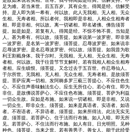
是故如来说名实相。世尊。我今得闻如是经典。信解受持。不
足为难。若当来世。后五百岁。其有众生。得闻是经。信解受
持。是人即为第一希有。何以故。此人无我相。无人相。无众
生相。无寿者相。所以者何。我相即是非相。人相众生相寿者
相。即是非相。何以故。离一切诸相。即名诸佛。佛告须菩
提。如是如是。若复有人。得闻是经。不惊不怖不畏。当知是
人。甚为希有。何以故。须菩提。如来说第一波罗密。即非第
一波罗密。是名第一波罗密。须菩提。忍辱波罗密。如来说非
忍辱波罗密。是名忍辱波罗密。何以故。须菩提。如我昔为歌
利王割截身体。我于尔时。无我相。无人相。无众生相。无寿
者相。何以故。我于往昔节节支解时。若有我相人相众生相寿
者相。应生瞋恨。须菩提。又念过去于五百世。作忍辱仙人。
于尔所世。无我相。无人相。无众生相。无寿者相。是故须菩
提。菩萨应离一切相。发阿耨多罗三藐三菩提心。不应住色生
心。不应住声香味触法生心。应生无所住心。若心有住。即为
非住。是故佛说菩萨心。不应住色布施。须菩提。菩萨为利益
一切众生故。应如是布施。如来说一切诸相。即是非相。又说
一切众生。即非众生。须菩提。如来是真语者。实语者。如语
者。不诳语者。不异语者。须菩提。如来所得法。此法无实无
虚。须菩提。若菩萨心。住于法而行布施。如人入暗。即无所
见。若菩萨心。不住法而行布施。如人有目。日光明照。见种
种色。须菩提。当来之世。若有善男子。善女人。能于此经受