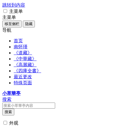
跳转到内容
主菜单
主菜单
移至侧栏
隐藏
导航
首页
南怀瑾
《道藏》
《中華藏》
《高麗藏》
《四庫全書》
最近更改
特殊页面
小萃華亭
搜索
搜索
外观