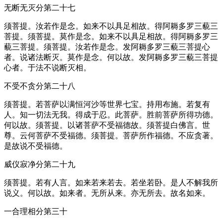
无断无灭分第二十七
须菩提。汝若作是念。如来不以具足相故。得阿耨多罗三藐三
菩提。须菩提。莫作是念。如来不以具足相故。得阿耨多罗三
藐三菩提。须菩提。汝若作是念。发阿耨多罗三藐三菩提心
者。说诸法断灭。莫作是念。何以故。发阿耨多罗三藐三菩提
心者。于法不说断灭相。
不受不贪分第二十八
须菩提。若菩萨以满恒河沙等世界七宝。持用布施。若复有
人。知一切法无我。得成于忍。此菩萨。胜前菩萨所得功德。
何以故。须菩提。以诸菩萨不受福德故。须菩提白佛言。世
尊。云何菩萨不受福德。须菩提。菩萨所作福德。不应贪著。
是故说不受福德。
威仪寂净分第二十九
须菩提。若有人言。如来若来若去。若坐若卧。是人不解我所
说义。何以故。如来者。无所从来。亦无所去。故名如来。
一合理相分第三十