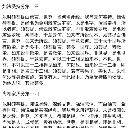
如法受持分第十三
尔时须菩提白佛言。世尊。当何名此经。我等云何奉持。佛告
须菩提。是经名为金刚般若波罗密。以是名字。汝当奉持。所
以者何。须菩提。佛说般若波罗密。即非般若波罗密。是名般
若波罗密。须菩提。于意云何。如来有所说法不。须菩提白佛
言。世尊。如来无所说。须菩提。于意云何。三千大千世界所
有微尘。是为多不。须菩提言。甚多。世尊。须菩提。诸微
尘。如来说非微尘。是名微尘。如来说世界。非世界。是名世
界。须菩提。于意云何。可以三十二相见如来不。不也。世
尊。不可以三十二相得见如来。何以故。如来说三十二相。即
是非相。是名三十二相。须菩提。若有善男子。善女人。以恒
河沙等身命布施。若复有人。于此经中。乃至受持四句偈等。
为他人说。其福甚多。
离相寂灭分第十四
尔时须菩提。闻说是经。深解义趣。涕泪悲泣。而白佛言。希
有世尊。佛说如是甚深经典。我从昔来所得慧眼。未曾得闻如
是之经。世尊。若复有人。得闻是经。信心清净。即生实相。
当知是人。成就第一希有功德。世尊。是实相者。即是非相。