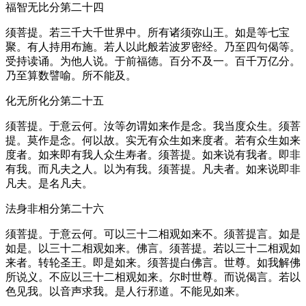
福智无比分第二十四
须菩提。若三千大千世界中。所有诸须弥山王。如是等七宝
聚。有人持用布施。若人以此般若波罗密经。乃至四句偈等。
受持读诵。为他人说。于前福德。百分不及一。百千万亿分。
乃至算数譬喻。所不能及。
化无所化分第二十五
须菩提。于意云何。汝等勿谓如来作是念。我当度众生。须菩
提。莫作是念。何以故。实无有众生如来度者。若有众生如来
度者。如来即有我人众生寿者。须菩提。如来说有我者。即非
有我。而凡夫之人。以为有我。须菩提。凡夫者。如来说即非
凡夫。是名凡夫。
法身非相分第二十六
须菩提。于意云何。可以三十二相观如来不。须菩提言。如是
如是。以三十二相观如来。佛言。须菩提。若以三十二相观如
来者。转轮圣王。即是如来。须菩提白佛言。世尊。如我解佛
所说义。不应以三十二相观如来。尔时世尊。而说偈言。若以
色见我。以音声求我。是人行邪道。不能见如来。