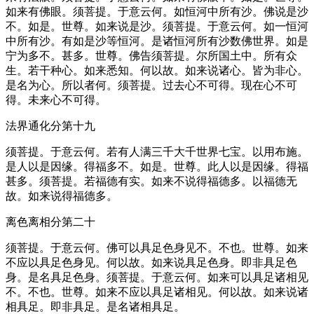
如来有佛眼。须菩提。于意云何。如恒河中所有沙。佛说是沙
不。如是。世尊。如来说是沙。须菩提。于意云何。如一恒河
中所有沙。有如是沙等恒河。是诸恒河所有沙数佛世界。如是
宁为多不。甚多。世尊。佛告须菩提。尔所国土中。所有众
生。若干种心。如来悉知。何以故。如来说诸心。皆为非心。
是名为心。所以者何。须菩提。过去心不可得。现在心不可
得。未来心不可得。
法界通化分第十九
须菩提。于意云何。若有人满三千大千世界七宝。以用布施。
是人以是因缘。得福多不。如是。世尊。此人以是因缘。得福
甚多。须菩提。若福德有实。如来不说得福德多。以福德无
故。如来说得福德多。
离色离相分第二十
须菩提。于意云何。佛可以具足色身见不。不也。世尊。如来
不应以具足色身见。何以故。如来说具足色身。即非具足色
身。是名具足色身。须菩提。于意云何。如来可以具足诸相见
不。不也。世尊。如来不应以具足诸相见。何以故。如来说诸
相具足。即非具足。是名诸相具足。