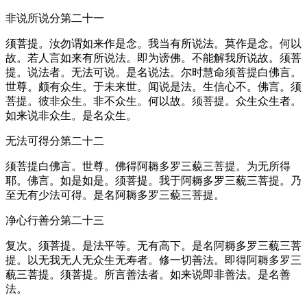
非说所说分第二十一
须菩提。汝勿谓如来作是念。我当有所说法。莫作是念。何以
故。若人言如来有所说法。即为谤佛。不能解我所说故。须菩
提。说法者。无法可说。是名说法。尔时慧命须菩提白佛言。
世尊。颇有众生。于未来世。闻说是法。生信心不。佛言。须
菩提。彼非众生。非不众生。何以故。须菩提。众生众生者。
如来说非众生。是名众生。
无法可得分第二十二
须菩提白佛言。世尊。佛得阿耨多罗三藐三菩提。为无所得
耶。佛言。如是如是。须菩提。我于阿耨多罗三藐三菩提。乃
至无有少法可得。是名阿耨多罗三藐三菩提。
净心行善分第二十三
复次。须菩提。是法平等。无有高下。是名阿耨多罗三藐三菩
提。以无我无人无众生无寿者。修一切善法。即得阿耨多罗三
藐三菩提。须菩提。所言善法者。如来说即非善法。是名善
法。