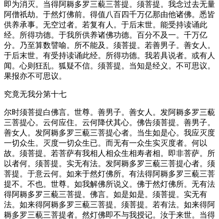
即为消灭。当得阿耨多罗三藐三菩提。须菩提。我念过去无量
阿僧祇劫。于然灯佛前。得值八百四千万亿那由他诸佛。悉皆
供养承事。无空过者。若复有人。于后末世。能受持读诵此
经。所得功德。于我所供养诸佛功德。百分不及一。千万亿
分。乃至算数譬喻。所不能及。须菩提。若善男子。善女人。
于后末世。有受持读诵此经。所得功德。我若具说者。或有人
闻。心则狂乱。狐疑不信。须菩提。当知是经义。不可思议。
果报亦不可思议。
究竟无我分第十七
尔时须菩提白佛言。世尊。善男子。善女人。发阿耨多罗三藐
三菩提心。云何应住。云何降伏其心。佛告须菩提。善男子。
善女人。发阿耨多罗三藐三菩提心者。当生如是心。我应灭度
一切众生。灭度一切众生已。而无有一众生实灭度者。何以
故。须菩提。若菩萨有我相人相众生相寿者相。即非菩萨。所
以者何。须菩提。实无有法。发阿耨多罗三藐三菩提心者。须
菩提。于意云何。如来于然灯佛所。有法得阿耨多罗三藐三菩
提不。不也。世尊。如我解佛所说义。佛于然灯佛所。无有法
得阿耨多罗三藐三菩提。佛言。如是如是。须菩提。实无有
法。如来得阿耨多罗三藐三菩提。须菩提。若有法。如来得阿
耨多罗三藐三菩提者。然灯佛即不与我授记。汝于来世。当得