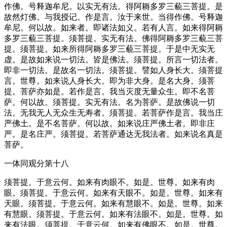
作佛。号释迦牟尼。以实无有法。得阿耨多罗三藐三菩提。是
故然灯佛。与我授记。作是言。汝于来世。当得作佛。号释迦
牟尼。何以故。如来者。即诸法如义。若有人言。如来得阿耨
多罗三藐三菩提。须菩提。实无有法。佛得阿耨多罗三藐三菩
提。须菩提。如来所得阿耨多罗三藐三菩提。于是中无实无
虚。是故如来说一切法。皆是佛法。须菩提。所言一切法者。
即非一切法。是故名一切法。须菩提。譬如人身长大。须菩提
言。世尊。如来说人身长大。即为非大身。是名大身。须菩
提。菩萨亦如是。若作是言。我当灭度无量众生。即不名菩
萨。何以故。须菩提。实无有法。名为菩萨。是故佛说一切
法。无我无人无众生无寿者。须菩提。若菩萨作是言。我当庄
严佛土。是不名菩萨。何以故。如来说庄严佛土者。即非庄
严。是名庄严。须菩提。若菩萨通达无我法者。如来说名真是
菩萨。
一体同观分第十八
须菩提。于意云何。如来有肉眼不。如是。世尊。如来有肉
眼。须菩提。于意云何。如来有天眼不。如是。世尊。如来有
天眼。须菩提。于意云何。如来有慧眼不。如是。世尊。如来
有慧眼。须菩提。于意云何。如来有法眼不。如是。世尊。如
来有法眼。须菩提。于意云何。如来有佛眼不。如是。世尊。