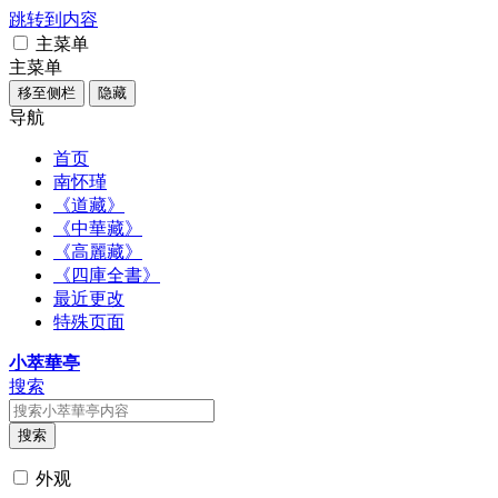
跳转到内容
主菜单
主菜单
移至侧栏
隐藏
导航
首页
南怀瑾
《道藏》
《中華藏》
《高麗藏》
《四庫全書》
最近更改
特殊页面
小萃華亭
搜索
搜索
外观