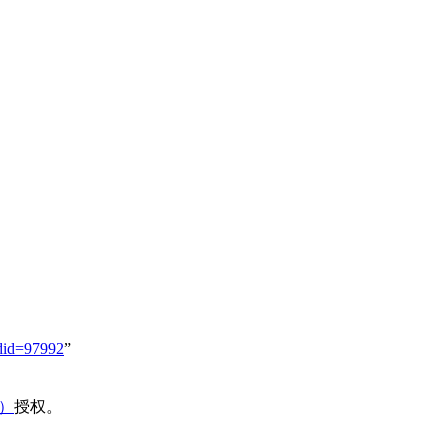
did=97992
”
域）
授权。