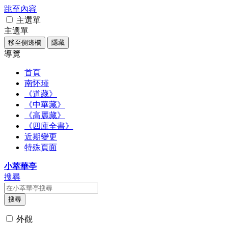
跳至內容
主選單
主選單
移至側邊欄
隱藏
導覽
首頁
南怀瑾
《道藏》
《中華藏》
《高麗藏》
《四庫全書》
近期變更
特殊頁面
小萃華亭
搜尋
搜尋
外觀