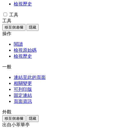
檢視歷史
工具
工具
移至側邊欄
隱藏
操作
閱讀
檢視原始碼
檢視歷史
一般
連結至此的頁面
相關變更
可列印版
固定連結
頁面資訊
外觀
移至側邊欄
隱藏
出自小萃華亭