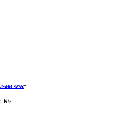
奧&oldid=98280
”
域）
授权。