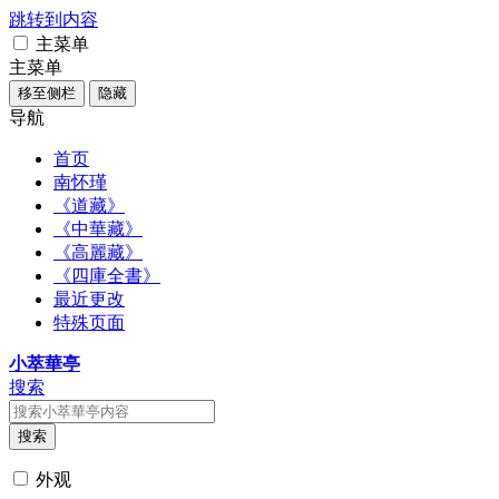
跳转到内容
主菜单
主菜单
移至侧栏
隐藏
导航
首页
南怀瑾
《道藏》
《中華藏》
《高麗藏》
《四庫全書》
最近更改
特殊页面
小萃華亭
搜索
搜索
外观