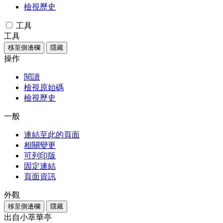
檢視歷史
工具
工具
移至側邊欄
隱藏
操作
閱讀
檢視原始碼
檢視歷史
一般
連結至此的頁面
相關變更
可列印版
固定連結
頁面資訊
外觀
移至側邊欄
隱藏
出自小萃華亭