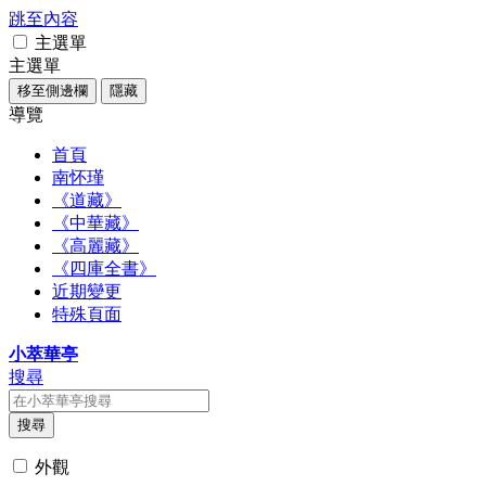
跳至內容
主選單
主選單
移至側邊欄
隱藏
導覽
首頁
南怀瑾
《道藏》
《中華藏》
《高麗藏》
《四庫全書》
近期變更
特殊頁面
小萃華亭
搜尋
搜尋
外觀