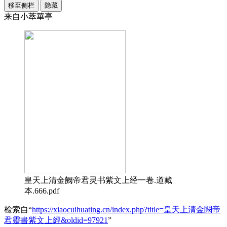
移至侧栏
隐藏
来自小萃華亭
皇天上清金阙帝君灵书紫文上经一卷.道藏
本.666.pdf
检索自“
https://xiaocuihuating.cn/index.php?title=皇天上清金闕帝
君靈書紫文上經&oldid=97921
”