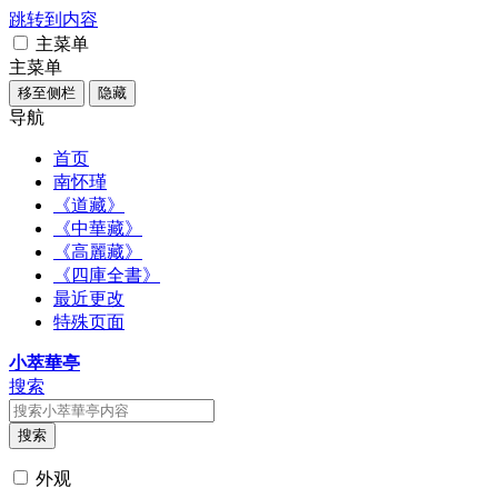
跳转到内容
主菜单
主菜单
移至侧栏
隐藏
导航
首页
南怀瑾
《道藏》
《中華藏》
《高麗藏》
《四庫全書》
最近更改
特殊页面
小萃華亭
搜索
搜索
外观