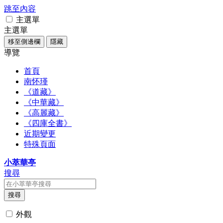
跳至內容
主選單
主選單
移至側邊欄
隱藏
導覽
首頁
南怀瑾
《道藏》
《中華藏》
《高麗藏》
《四庫全書》
近期變更
特殊頁面
小萃華亭
搜尋
搜尋
外觀