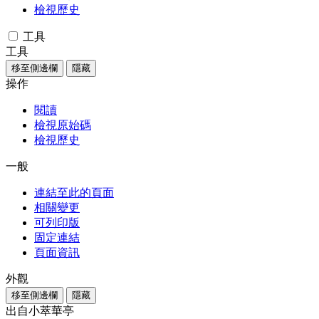
檢視歷史
工具
工具
移至側邊欄
隱藏
操作
閱讀
檢視原始碼
檢視歷史
一般
連結至此的頁面
相關變更
可列印版
固定連結
頁面資訊
外觀
移至側邊欄
隱藏
出自小萃華亭