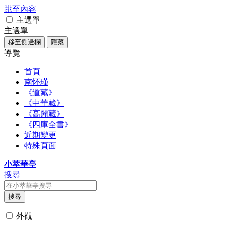
跳至內容
主選單
主選單
移至側邊欄
隱藏
導覽
首頁
南怀瑾
《道藏》
《中華藏》
《高麗藏》
《四庫全書》
近期變更
特殊頁面
小萃華亭
搜尋
搜尋
外觀