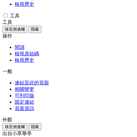
檢視歷史
工具
工具
移至側邊欄
隱藏
操作
閱讀
檢視原始碼
檢視歷史
一般
連結至此的頁面
相關變更
可列印版
固定連結
頁面資訊
外觀
移至側邊欄
隱藏
出自小萃華亭