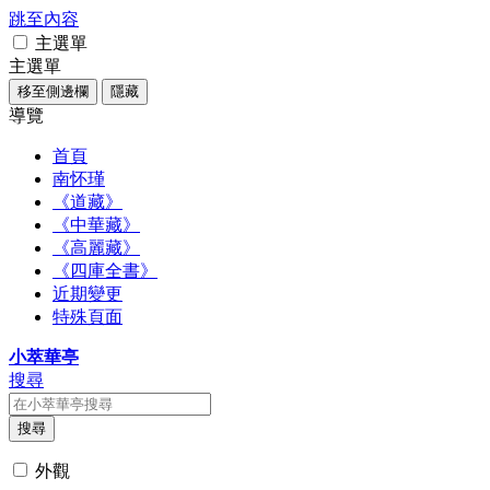
跳至內容
主選單
主選單
移至側邊欄
隱藏
導覽
首頁
南怀瑾
《道藏》
《中華藏》
《高麗藏》
《四庫全書》
近期變更
特殊頁面
小萃華亭
搜尋
搜尋
外觀