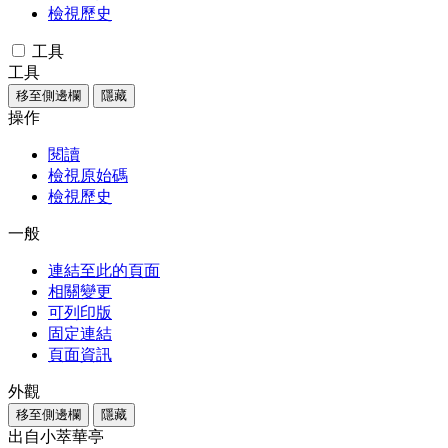
檢視歷史
工具
工具
移至側邊欄
隱藏
操作
閱讀
檢視原始碼
檢視歷史
一般
連結至此的頁面
相關變更
可列印版
固定連結
頁面資訊
外觀
移至側邊欄
隱藏
出自小萃華亭