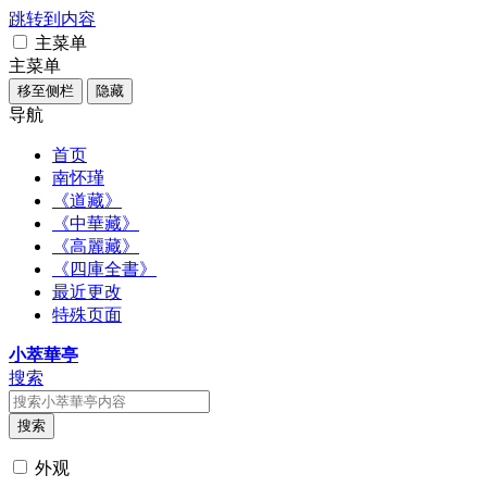
跳转到内容
主菜单
主菜单
移至侧栏
隐藏
导航
首页
南怀瑾
《道藏》
《中華藏》
《高麗藏》
《四庫全書》
最近更改
特殊页面
小萃華亭
搜索
搜索
外观