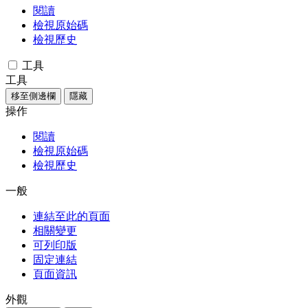
閱讀
檢視原始碼
檢視歷史
工具
工具
移至側邊欄
隱藏
操作
閱讀
檢視原始碼
檢視歷史
一般
連結至此的頁面
相關變更
可列印版
固定連結
頁面資訊
外觀