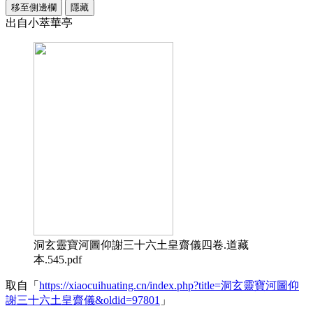
移至側邊欄
隱藏
出自小萃華亭
洞玄靈寶河圖仰謝三十六土皇齋儀四卷.道藏
本.545.pdf
取自「
https://xiaocuihuating.cn/index.php?title=洞玄靈寶河圖仰
謝三十六土皇齋儀&oldid=97801
」