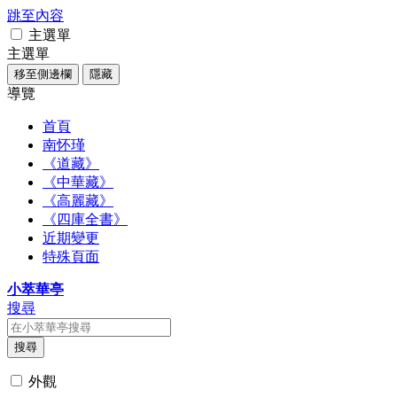
跳至內容
主選單
主選單
移至側邊欄
隱藏
導覽
首頁
南怀瑾
《道藏》
《中華藏》
《高麗藏》
《四庫全書》
近期變更
特殊頁面
小萃華亭
搜尋
搜尋
外觀