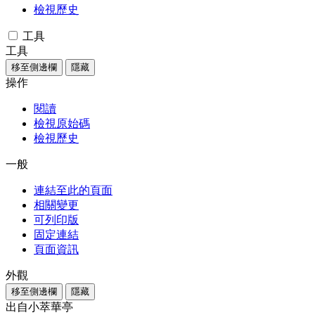
檢視歷史
工具
工具
移至側邊欄
隱藏
操作
閱讀
檢視原始碼
檢視歷史
一般
連結至此的頁面
相關變更
可列印版
固定連結
頁面資訊
外觀
移至側邊欄
隱藏
出自小萃華亭