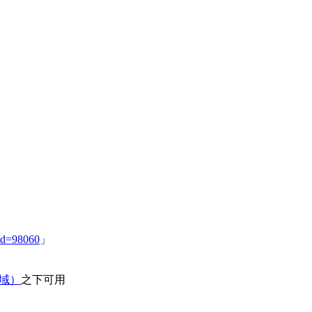
id=98060
」
领域）
之下可用