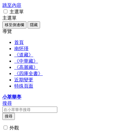
跳至內容
主選單
主選單
移至側邊欄
隱藏
導覽
首頁
南怀瑾
《道藏》
《中華藏》
《高麗藏》
《四庫全書》
近期變更
特殊頁面
小萃華亭
搜尋
搜尋
外觀