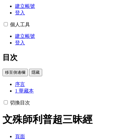
建立帳號
登入
個人工具
建立帳號
登入
目次
移至側邊欄
隱藏
序言
1
華藏本
切換目次
文殊師利普超三昧經
頁面