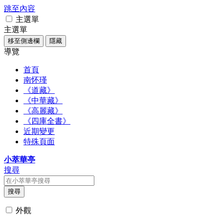
跳至內容
主選單
主選單
移至側邊欄
隱藏
導覽
首頁
南怀瑾
《道藏》
《中華藏》
《高麗藏》
《四庫全書》
近期變更
特殊頁面
小萃華亭
搜尋
搜尋
外觀