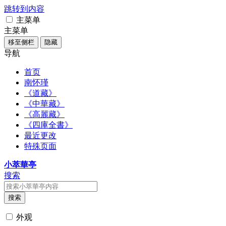
跳转到内容
主菜单
主菜单
移至侧栏
隐藏
导航
首页
南怀瑾
《道藏》
《中華藏》
《高麗藏》
《四庫全書》
最近更改
特殊页面
小萃華亭
搜索
搜索
外观