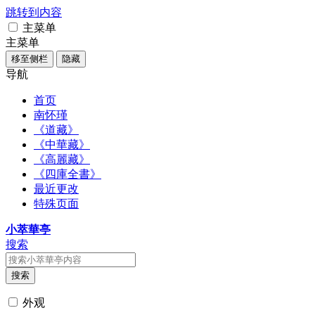
跳转到内容
主菜单
主菜单
移至侧栏
隐藏
导航
首页
南怀瑾
《道藏》
《中華藏》
《高麗藏》
《四庫全書》
最近更改
特殊页面
小萃華亭
搜索
搜索
外观