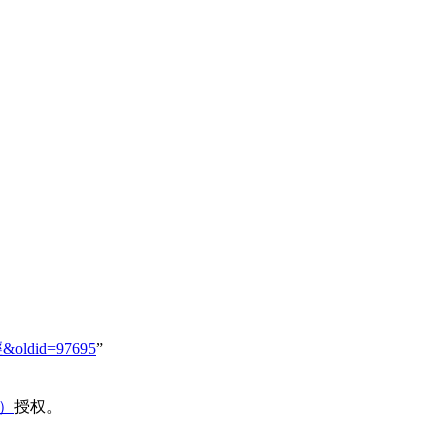
經&oldid=97695
”
域）
授权。