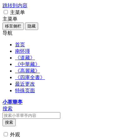
跳转到内容
主菜单
主菜单
移至侧栏
隐藏
导航
首页
南怀瑾
《道藏》
《中華藏》
《高麗藏》
《四庫全書》
最近更改
特殊页面
小萃華亭
搜索
搜索
外观