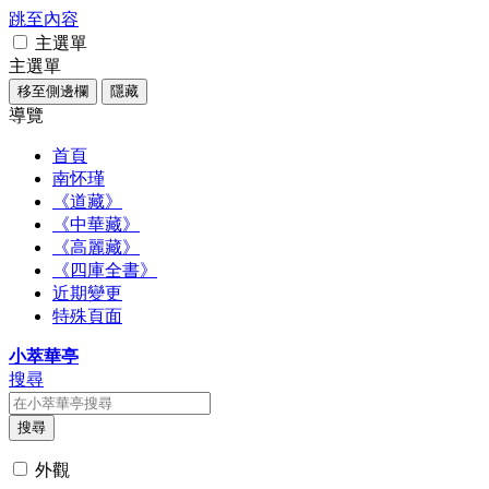
跳至內容
主選單
主選單
移至側邊欄
隱藏
導覽
首頁
南怀瑾
《道藏》
《中華藏》
《高麗藏》
《四庫全書》
近期變更
特殊頁面
小萃華亭
搜尋
搜尋
外觀