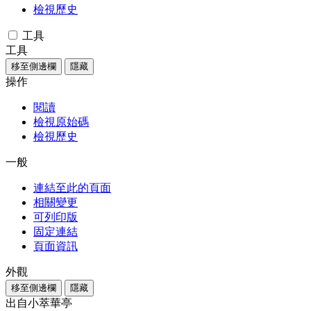
檢視歷史
工具
工具
移至側邊欄
隱藏
操作
閱讀
檢視原始碼
檢視歷史
一般
連結至此的頁面
相關變更
可列印版
固定連結
頁面資訊
外觀
移至側邊欄
隱藏
出自小萃華亭