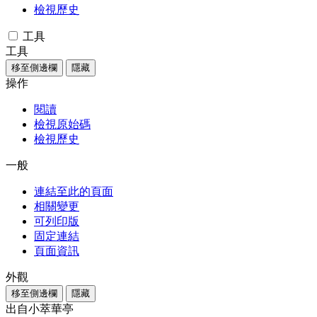
檢視歷史
工具
工具
移至側邊欄
隱藏
操作
閱讀
檢視原始碼
檢視歷史
一般
連結至此的頁面
相關變更
可列印版
固定連結
頁面資訊
外觀
移至側邊欄
隱藏
出自小萃華亭