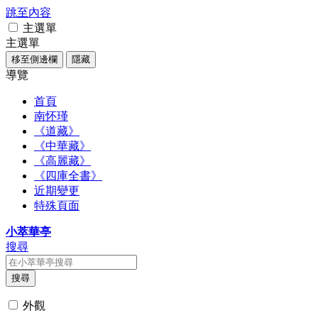
跳至內容
主選單
主選單
移至側邊欄
隱藏
導覽
首頁
南怀瑾
《道藏》
《中華藏》
《高麗藏》
《四庫全書》
近期變更
特殊頁面
小萃華亭
搜尋
搜尋
外觀