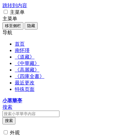
跳转到内容
主菜单
主菜单
移至侧栏
隐藏
导航
首页
南怀瑾
《道藏》
《中華藏》
《高麗藏》
《四庫全書》
最近更改
特殊页面
小萃華亭
搜索
搜索
外观